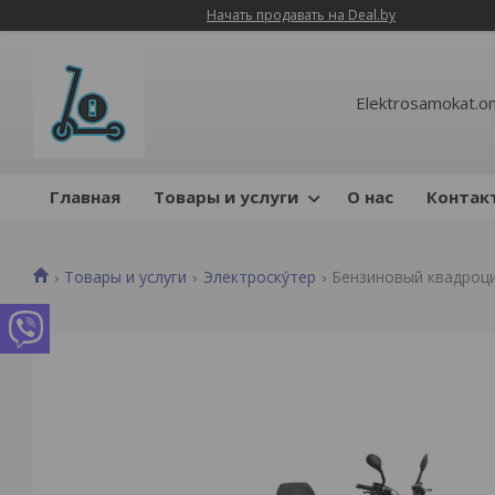
Начать продавать на Deal.by
Elektrosamokat.on
Главная
Товары и услуги
О нас
Контак
Товары и услуги
Электроску́тер
Бензиновый квадроци