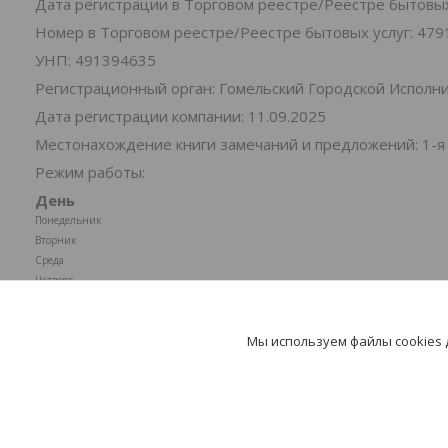
Дата регистрации в Торговом реестре/Реестре бытовых 
Номер в Торговом реестре/Реестре бытовых услуг: 479
УНП: 491394635
Регистрационный орган: Гомельский Городской Испол
Дата регистрации компании: 11.09.2025
Местонахождение книги замечаний и предложений: 1-я
Режим работы:
День
Понедельник
Вторник
Среда
Четверг
Пятница
Суббота
Мы используем файлы cookies
Воскресенье