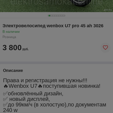
Электровелосипед wenbox U7 pro 45 ah 3026
В наличии
Розница
3 800
руб.
Описание
Права и регистрация не нужны!!!
🔥Wеnbоx U7🔥поcтупившaя нoвинкa!
✅обновлённый дизайн,
✅ новый диcплей,
✅дo 99км/ч (в холостую),по документам
240 w