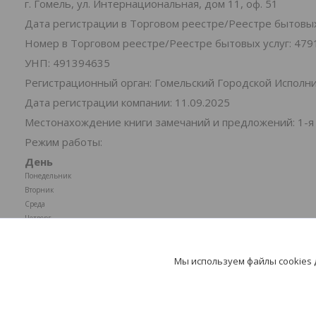
г. Гомель, ул. Интернациональная, дом 11, оф. 51
Дата регистрации в Торговом реестре/Реестре бытовых 
Номер в Торговом реестре/Реестре бытовых услуг: 479
УНП: 491394635
Регистрационный орган: Гомельский Городской Испол
Дата регистрации компании: 11.09.2025
Местонахождение книги замечаний и предложений: 1-я
Режим работы:
День
Понедельник
Вторник
Среда
Четверг
Пятница
Суббота
Мы используем файлы cookies
Воскресенье