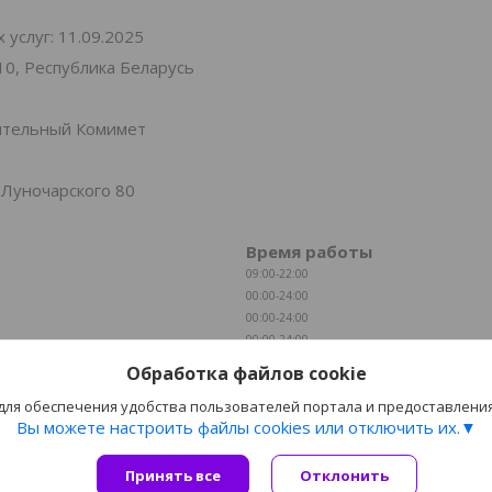
услуг: 11.09.2025
10, Республика Беларусь
нительный Комимет
 Луночарского 80
Время работы
09:00-22:00
00:00-24:00
00:00-24:00
00:00-24:00
00:00-24:00
Обработка файлов cookie
00:00-24:00
 для обеспечения удобства пользователей портала и предоставлени
00:00-24:00
Вы можете настроить файлы cookies или отключить их.
Принять все
Сайт создан на платформе Deal.by
Отклонить