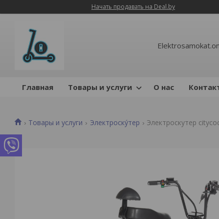
Начать продавать на Deal.by
Elektrosamokat.on
Главная
Товары и услуги
О нас
Контак
Товары и услуги
Электроску́тер
Электроскутер cityco